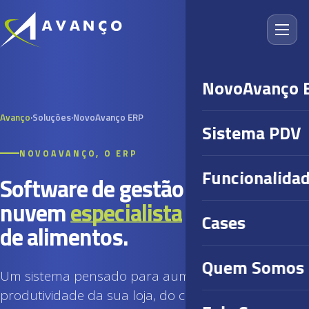
NovoAvanço 
Avanço
·
Soluções
·
NovoAvanço ERP
Sistema PDV
NOVOAVANÇO, O ERP
Funcionalida
Software de gestão em
nuvem
especialista
em varejo
Cases
de alimentos.
Quem Somos
Um sistema pensado para aumentar a
produtividade da sua loja, do cadastro ao