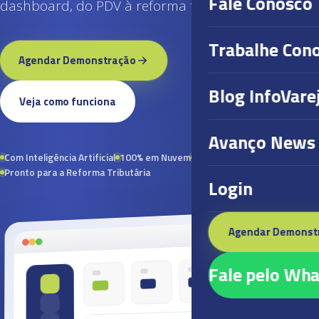
Fale Conosco
dashboard, do PDV à reforma tributária.
Trabalhe Con
Agendar Demonstração
Blog InfoVare
Veja como funciona
Avanço News
Com Inteligência Artificial
100% em Nuvem
Hospedado na AWS
Pronto para a Reforma Tributária
Login
Agendar Demonst
Fale pelo Wh