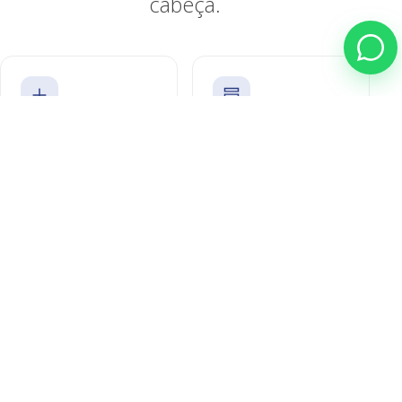
cabeça.
01
02
Cadastro de
Precificação e Carga
Produtos
PMZ, margem,
Turbo, com IA
etiquetas, PDV.
classificando o mix.
03
04
Vender
Receber
PDV robusto,
Financeiro integrado,
online/offline.
Open Finance.