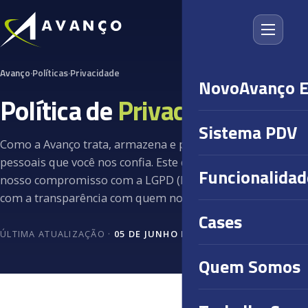
Avanço
·
Políticas
·
Privacidade
NovoAvanço 
Política de
Privacidade
.
Sistema PDV
Como a Avanço trata, armazena e protege os dados
pessoais que você nos confia. Este documento reflete
Funcionalidad
nosso compromisso com a LGPD (Lei 13.709/2018) e
com a transparência com quem nos escolhe.
Cases
ÚLTIMA ATUALIZAÇÃO ·
05 DE JUNHO DE 2026
Quem Somos