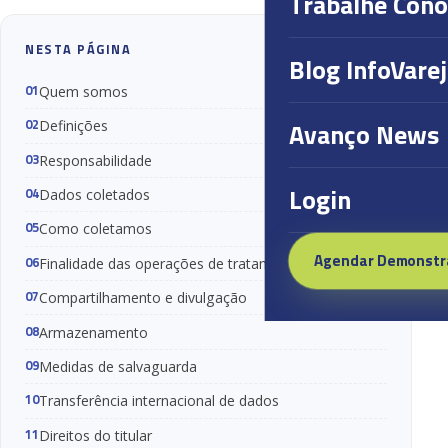
Trabalhe Con
NESTA PÁGINA
Blog InfoVare
Quem somos
Avanço News
Definições
Responsabilidade
Login
Dados coletados
Como coletamos
Agendar Demonstr
Finalidade das operações de tratamento
Compartilhamento e divulgação
Armazenamento
Medidas de salvaguarda
Transferência internacional de dados
Direitos do titular