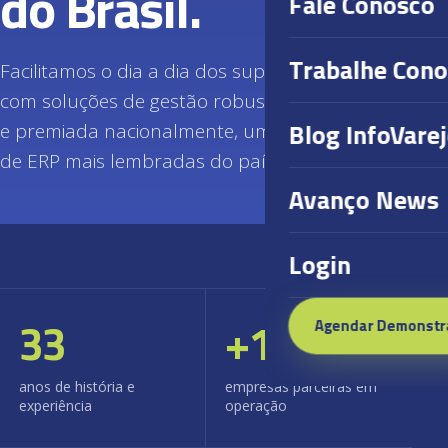
do Brasil.
Fale Conosco
Trabalhe Con
Facilitamos o dia a dia dos supermercadistas
com soluções de gestão robustas. Reconhecida
Blog InfoVare
e premiada nacionalmente, uma das empresas
de ERP mais lembradas do país.
Avanço News
Login
33
+
1.000
Agendar Demonstr
anos de história e
empresas parceiras em
experiência
operação