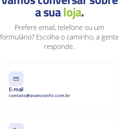
a sua
loja
.
Prefere email, telefone ou um
formulário? Escolha o caminho, a gente
responde.
E-mail
contato@avancoinfo.com.br