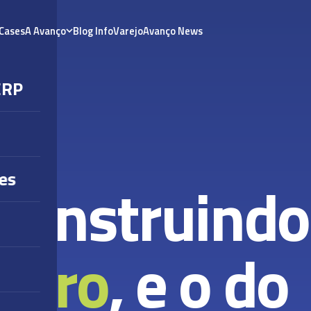
Cases
A Avanço
Blog InfoVarejo
Avanço News
ERP
es
construindo
neiro
, e o do