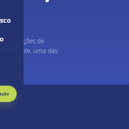
osco
jo
 com soluções de
cionalmente, uma das
ação