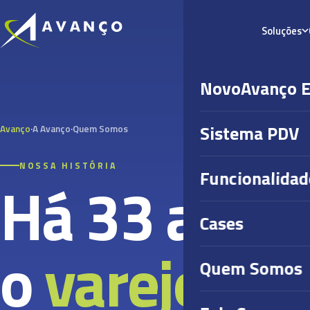
Soluções
NovoAvanço 
Sistema PDV
Avanço
·
A Avanço
·
Quem Somos
NOSSA HISTÓRIA
Funcionalidad
Há 33 anos 
Cases
o
varejo mi
Quem Somos