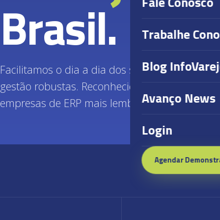
Fale Conosco
Brasil.
Trabalhe Con
Blog InfoVare
Facilitamos o dia a dia dos supermercadistas
gestão robustas. Reconhecida e premiada na
Avanço News
empresas de ERP mais lembradas do país.
Login
Agendar Demonstr