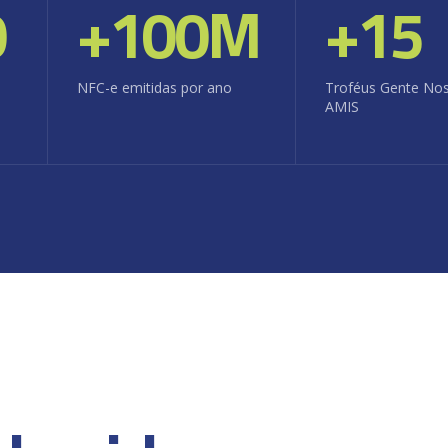
0
+
100
M
+
15
NFC-e emitidas por ano
Troféus Gente No
AMIS