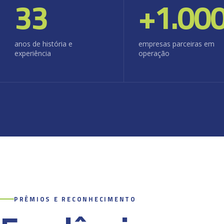
33
+
1.00
anos de história e
empresas parceiras em
experiência
operação
PRÊMIOS E RECONHECIMENTO