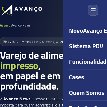
Avanço
·
Avanço News
NovoAvanço 
REVISTA IMPRESSA DO VAREJO DE ALIMENTOS
Sistema PDV
Varejo de alimentos
Funcionalidad
impresso
,
em papel e em
Cases
profundidade.
Quem Somos
A
Avanço News
é nossa revista com o que realmente
importa para quem administra loja: tendências, cases,