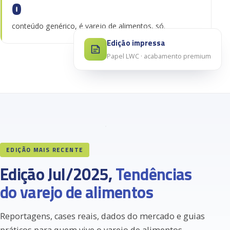
0
conteúdo genérico, é varejo de alimentos, só.
Edição impressa
Papel LWC · acabamento premium
CAPA · PG. 22
01
A revolução
silenciosa do
atacarejo mineiro.
AVANÇO NEWS
23
EDIÇÃO MAIS RECENTE
Edição Jul/2025,
Tendências
do varejo de alimentos
Reportagens, cases reais, dados do mercado e guias